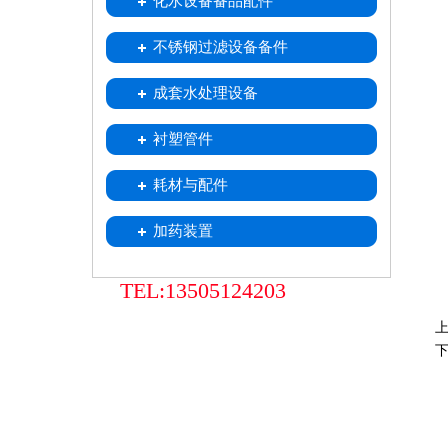
化水设备备品配件
喷射器
不锈钢移动式树脂小车
树脂捕捉器
酸雾吸收器
不锈钢过滤设备备件
中排装置
不锈钢滤水帽
不锈钢滤元
成套水处理设备
衬塑管件
耗材与配件
加药装置
TEL:13505124203