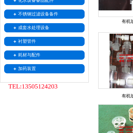
化水设备备品配件
喷射器
不锈钢移动式树脂小车
树脂捕捉器
酸雾吸收器
不锈钢过滤设备备件
有机
中排装置
不锈钢滤水帽
不锈钢滤元
成套水处理设备
衬塑管件
耗材与配件
加药装置
TEL:13505124203
有机