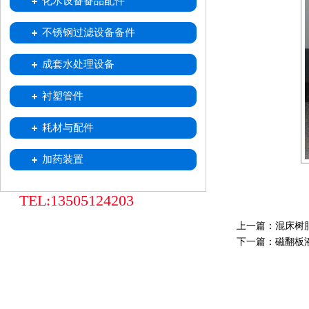
化水设备备品配件
喷射器
不锈钢移动式树脂小车
树脂捕捉器
酸雾吸收器
不锈钢过滤设备备件
中排装置
不锈钢滤水帽
不锈钢滤元
成套水处理设备
衬塑管件
耗材与配件
加药装置
TEL:13505124203
上一篇：
混床树
下一篇：
磁翻板