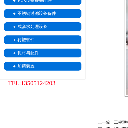
化水设备备品配件
喷射器
不锈钢移动式树脂小车
树脂捕捉器
酸雾吸收器
不锈钢过滤设备备件
中排装置
不锈钢滤水帽
不锈钢滤元
成套水处理设备
衬塑管件
耗材与配件
加药装置
TEL:13505124203
上一篇：
工程塑